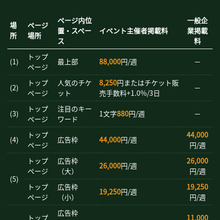
ページ内位
一般企
場
ページ
置・スペー
イベント主催者掲載料
業掲載
所
場所
ス
料
トップ
(1)
最上部
88,000
円/週
－
ページ
トップ
人気のチケ
8,250
円またはチケット販
(2)
－
ページ
ット
売手数料+1.0%/3日
トップ
注目のキー
(3)
1文字
880
円/週
－
ページ
ワード
トップ
44,000
(4)
広告枠
44,000
円/週
ページ
円/週
トップ
広告枠
26,000
26,000
円/週
ページ
（大）
円/週
(5)
トップ
広告枠
19,250
19,250
円/週
ページ
（小）
円/週
広告枠
トップ
11,000