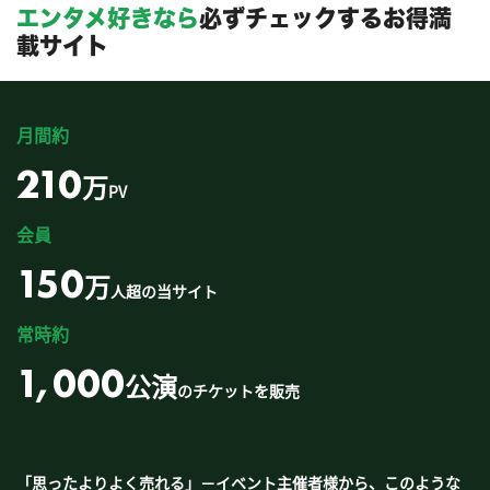
エンタメ好きなら
必ずチェックするお得満
載サイト
月間約
210
万
PV
会員
150
万
人超の当サイト
常時約
1,000
公演
のチケットを販売
「思ったよりよく売れる」－イベント主催者様から、このような