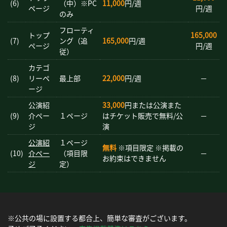
(6)
（中）※PC
11,000
円/週
ページ
円/週
のみ
フローティ
トップ
165,000
(7)
ング（追
165,000
円/週
ページ
円/週
従）
カテゴ
(8)
リーペ
最上部
22,000
円/週
－
ージ
公演紹
33,000
円または公演また
(9)
介ペー
１ページ
はチケット販売で無料/公
－
ジ
演
公演紹
１ページ
無料
※項目限定 ※掲載の
(10)
介ペー
（項目限
－
お約束はできません
ジ
定）
※公共の場に設置する都合上、簡単な審査がございます。